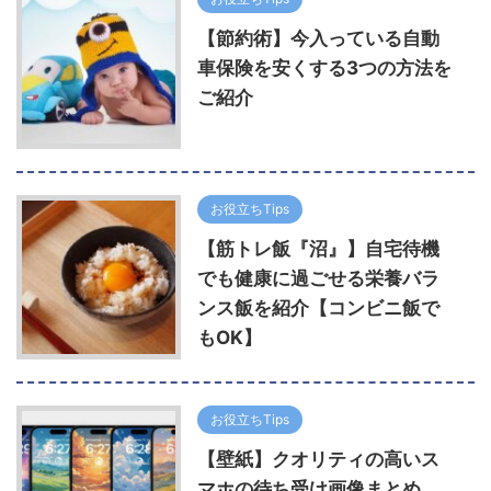
【節約術】今入っている自動
車保険を安くする3つの方法を
ご紹介
お役立ちTips
【筋トレ飯『沼』】自宅待機
でも健康に過ごせる栄養バラ
ンス飯を紹介【コンビニ飯で
もOK】
お役立ちTips
【壁紙】クオリティの高いス
マホの待ち受け画像まとめ