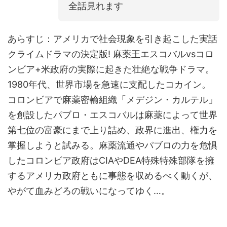
全話見れます
あらすじ：アメリカで社会現象を引き起こした実話
クライムドラマの決定版! 麻薬王エスコバルvsコロ
ンビア+米政府の実際に起きた壮絶な戦争ドラマ。
1980年代、世界市場を急速に支配したコカイン。
コロンビアで麻薬密輸組織「メデジン・カルテル」
を創設したパブロ・エスコバルは麻薬によって世界
第七位の富豪にまで上り詰め、政界に進出、権力を
掌握しようと試みる。麻薬流通やパブロの力を危惧
したコロンビア政府はCIAやDEA特殊特殊部隊を擁
するアメリカ政府ともに事態を収めるべく動くが、
やがて血みどろの戦いになってゆく…。