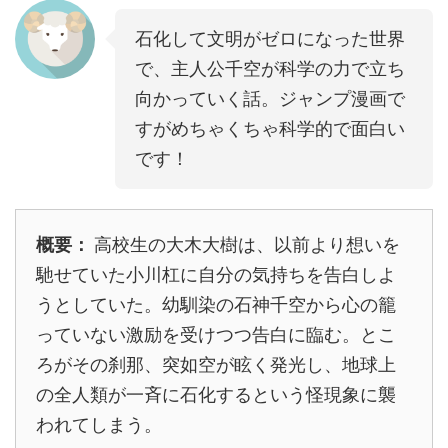
石化して文明がゼロになった世界
で、主人公千空が科学の力で立ち
向かっていく話。ジャンプ漫画で
すがめちゃくちゃ科学的で面白い
です！
概要：
高校生の大木大樹は、以前より想いを
馳せていた小川杠に自分の気持ちを告白しよ
うとしていた。幼馴染の石神千空から心の籠
っていない激励を受けつつ告白に臨む。とこ
ろがその刹那、突如空が眩く発光し、地球上
の全人類が一斉に石化するという怪現象に襲
われてしまう。