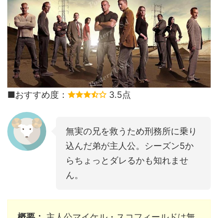
■おすすめ度：
3.5点
無実の兄を救うため刑務所に乗り
込んだ弟が主人公。シーズン5か
らちょっとダレるかも知れませ
ん。
概要：
主人公マイケル・スコフィールドは無