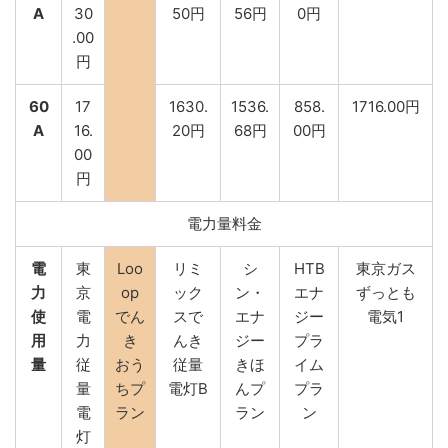
A
30
50円
56円
0円
.00
円
60
17
1630.
1536.
858.
1716.00円
A
16.
20円
68円
00円
00
円
電力量料金
電
東
Loo
リミ
シ
HTB
東京ガス
力
京
op
ック
ン・
エナ
ずっとも
使
電
でん
スで
エナ
ジー
電気1
用
力
き
んき
ジー
プラ
量
従
おう
従量
きほ
イム
量
ちプ
電灯B
んプ
プラ
電
ラン
ラン
ン
灯