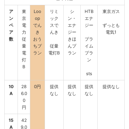
ア
東
Loo
リミ
シ
HTB
東京ガス
ン
京
op
ック
ン・
エナ
ペ
電
でん
スで
エナ
ジー
ずっとも
ア
力
き
んき
ジー
電気1
数
従
おう
きほ
プラ
量
ちプ
従量
んプ
イム
電
ラン
電灯B
ラン
プラ
灯
ン
B
sts
10
28
0円
提供
提供
提供
提供なし
A
6.0
なし
なし
なし
0
円
15
42
A
9.0